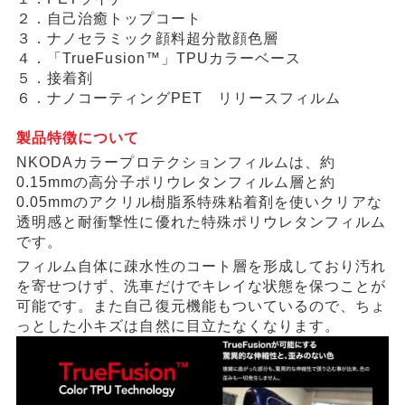
２．自己治癒トップコート
３．ナノセラミック顔料超分散顔色層
４．「TrueFusion™」TPUカラーベース
５．接着剤
６．ナノコーティングPET リリースフィルム
製品特徴について
NKODAカラープロテクションフィルムは、約
0.15mmの高分子ポリウレタンフィルム層と約
0.05mmのアクリル樹脂系特殊粘着剤を使いクリアな
透明感と耐衝撃性に優れた特殊ポリウレタンフィルム
です。
フィルム自体に疎水性のコート層を形成しており汚れ
を寄せつけず、洗車だけでキレイな状態を保つことが
可能です。また自己復元機能もついているので、ちょ
っとした小キズは自然に目立たなくなります。