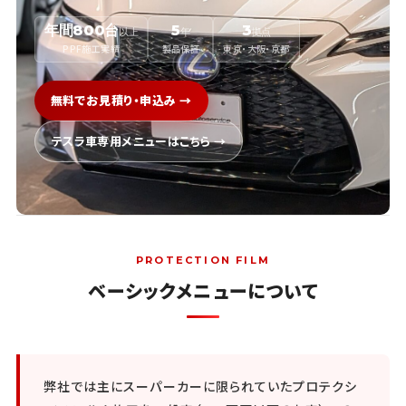
年間800台
5
3
以上
年
拠点
PPF施工実績
製品保証
東京・大阪・京都
無料でお見積り・申込み →
テスラ車専用メニューはこちら →
PROTECTION FILM
ベーシックメニューについて
弊社では主にスーパーカーに限られていたプロテクシ