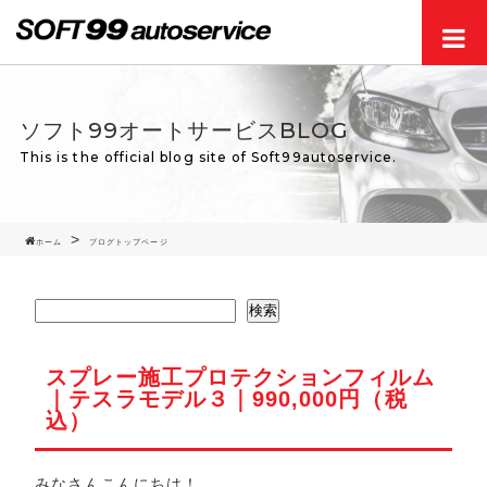
Men
ソフト99オートサービスBLOG
This is the official blog site of Soft99autoservice.
ホーム
ブログトップページ
検索
スプレー施工プロテクションフィルム
｜テスラモデル３｜990,000円（税
込）
みなさんこんにちは！