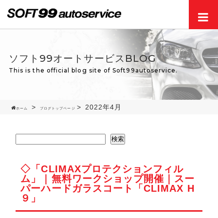
Men
ソフト99オートサービスBLOG
This is the official blog site of Soft99autoservice.
2022年4月
ホーム
ブログトップページ
検索
◇「CLIMAXプロテクションフィル
ム」｜無料ワークショップ開催｜スー
パーハードガラスコート「CLIMAX H
９」