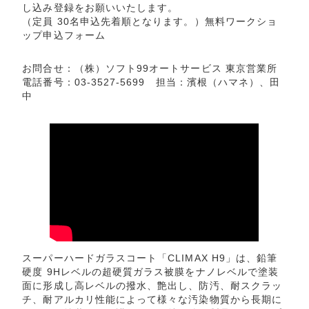
し込み登録をお願いいたします。
（定員 30名申込先着順となります。）
無料ワークショ
ップ申込フォーム
お問合せ：（株）ソフト99オートサービス 東京営業所
電話番号：03-3527-5699 担当：濱根（ハマネ）、田
中
スーパーハードガラスコート「CLIMAX H9」は、鉛筆
硬度 9Hレベルの超硬質ガラス被膜をナノレベルで塗装
面に形成し高レベルの撥水、艶出し、防汚、耐スクラッ
チ、耐アルカリ性能によって様々な汚染物質から長期に