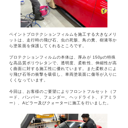
ペイントプロテクションフィルムを施工する大きなメリ
ットは、走行時の飛び石、虫の死骸、鳥の糞、樹液等か
ら塗装面を保護してくれるところです。
プロテクションフィルムの本体は、厚みが 150μの特殊
な高品質ポリウレタンで、透明度、柔軟性、伸縮性が高
く曲面に対する施工性に優れています。また柔軟さによ
り飛び石等の衝撃を吸収し、車両塗装面に傷等が入りに
くくなっています。
今回は、お客様のご要望によりフロントフルセット（フ
ード、バンパー、フェンダー、ヘッドライト、ドアミラ
ー）、Aピラー及びクォーターに施工を行いました。