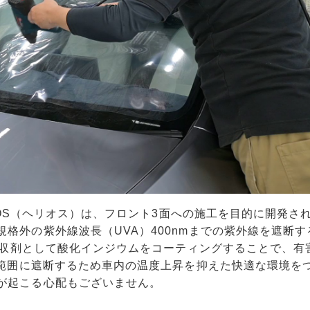
RIOS（ヘリオス）は、フロント3面への施工を目的に開発さ
格外の紫外線波長（UVA）400nmまでの紫外線を遮断す
線吸収剤として酸化インジウムをコーティングすることで、有
広範囲に遮断するため車内の温度上昇を抑えた快適な環境を
が起こる心配もございません。