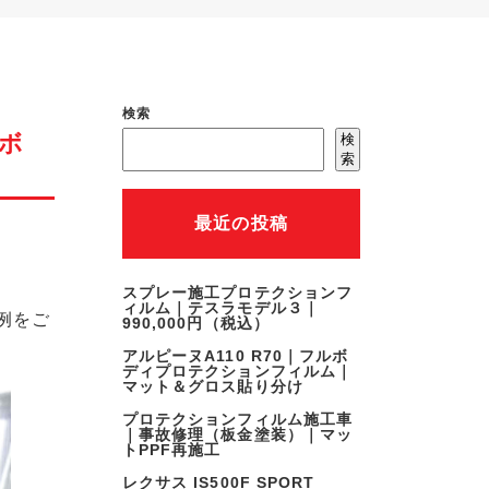
検索
ボ
検
索
最近の投稿
スプレー施工プロテクションフ
ィルム｜テスラモデル３｜
例をご
990,000円（税込）
アルピーヌA110 R70｜フルボ
ディプロテクションフィルム｜
マット＆グロス貼り分け
プロテクションフィルム施工車
｜事故修理（板金塗装）｜マッ
トPPF再施工
レクサス IS500F SPORT