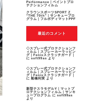
Performance｜ペイントプロ
テクションフィルム
クラウンスポーツSPORT Z
“THE 70th”｜サンキュープロ
グラム｜フルボディマットPPF
最近のコメント
◇スプレー式プロテクションフ
ィルム｜スプレーカーラッピン
グ｜Fenixスクラッチガード｜
に
soft99as
より
◇スプレー式プロテクションフ
ィルム｜スプレーカーラッピン
グ｜Fenixスクラッチガード｜
に
船橋利実
より
新型テスラモデルY｜マットプ
ロテクションフィルム｜サンキ
ュープログラム
に
soft99as
より