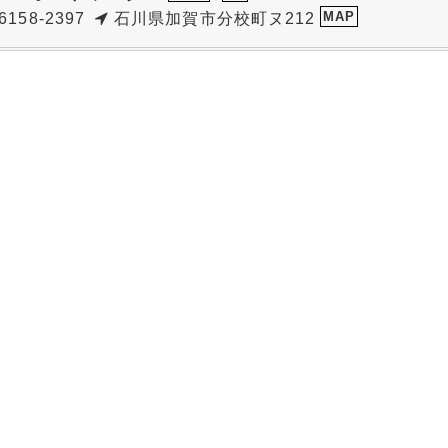
MAP
6158-2397
石川県加賀市分校町ヌ212