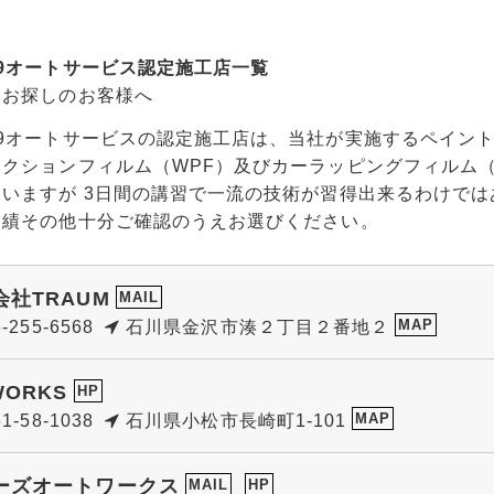
9オートサービス認定施工店一覧
をお探しのお客様へ
9オートサービスの認定施工店は、当社が実施するペイント
テクションフィルム（WPF）及びカーラッピングフィルム
ていますが 3日間の講習で一流の技術が習得出来るわけで
実績その他十分ご確認のうえお選びください。
会社TRAUM
MAIL
MAP
-255-6568
石川県金沢市湊２丁目２番地２
WORKS
HP
MAP
1-58-1038
石川県小松市長崎町1-101
ーズオートワークス
MAIL
HP