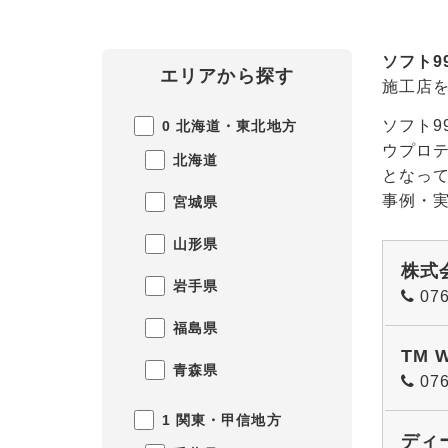
ソフト9
エリアから探す
施工店
ソフト9
0 北海道・東北地方
ウプロ
北海道
となっ
事例・
宮城県
山形県
株式
岩手県
076
福島県
TM 
青森県
076
1 関東・甲信地方
ディ