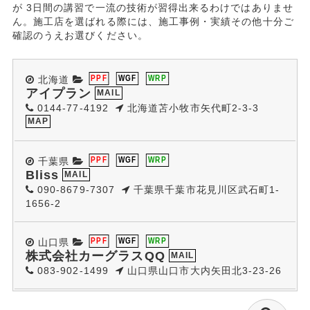
が 3日間の講習で一流の技術が習得出来るわけではありませ
ん。施工店を選ばれる際には、施工事例・実績その他十分ご
確認のうえお選びください。
北海道
PPF
WGF
WRP
アイプラン
MAIL
0144-77-4192
北海道苫小牧市矢代町2-3-3
MAP
千葉県
PPF
WGF
WRP
Bliss
MAIL
090-8679-7307
千葉県千葉市花見川区武石町1-
1656-2
山口県
PPF
WGF
WRP
株式会社カーグラスQQ
MAIL
083-902-1499
山口県山口市大内矢田北3-23-26