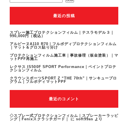
最近の投稿
スプレー施工プロテクションフィルム｜テスラモデル３｜
990,000円（税込）
アルピーヌA110 R70｜フルボディプロテクションフィルム
｜マット＆グロス貼り分け
プロテクションフィルム施工車｜事故修理（板金塗装）｜マ
ットPPF再施工
レクサス IS500F SPORT Performance｜ペイントプロテ
クションフィルム
クラウンスポーツSPORT Z “THE 70th”｜サンキュープロ
グラム｜フルボディマットPPF
最近のコメント
◇スプレー式プロテクションフィルム｜スプレーカーラッピ
ング｜Fenixスクラッチガード｜
に
soft99as
より