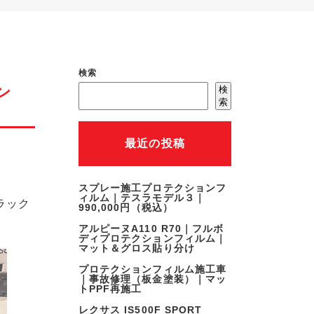
検索
ン
検
索
最近の投稿
スプレー施工プロテクションフ
ィルム｜テスラモデル３｜
ラック
990,000円（税込）
アルピーヌA110 R70｜フルボ
ディプロテクションフィルム｜
マット＆グロス貼り分け
プロテクションフィルム施工車
｜事故修理（板金塗装）｜マッ
トPPF再施工
レクサス IS500F SPORT