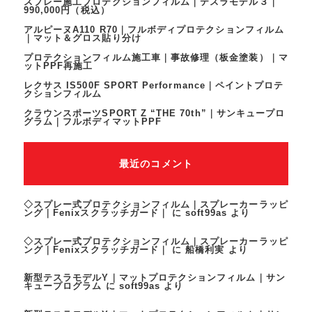
スプレー施工プロテクションフィルム｜テスラモデル３｜
990,000円（税込）
アルピーヌA110 R70｜フルボディプロテクションフィルム
｜マット＆グロス貼り分け
プロテクションフィルム施工車｜事故修理（板金塗装）｜マ
ットPPF再施工
レクサス IS500F SPORT Performance｜ペイントプロテ
クションフィルム
クラウンスポーツSPORT Z “THE 70th”｜サンキュープロ
グラム｜フルボディマットPPF
最近のコメント
◇スプレー式プロテクションフィルム｜スプレーカーラッピ
ング｜Fenixスクラッチガード｜
に
soft99as
より
◇スプレー式プロテクションフィルム｜スプレーカーラッピ
ング｜Fenixスクラッチガード｜
に
船橋利実
より
新型テスラモデルY｜マットプロテクションフィルム｜サン
キュープログラム
に
soft99as
より