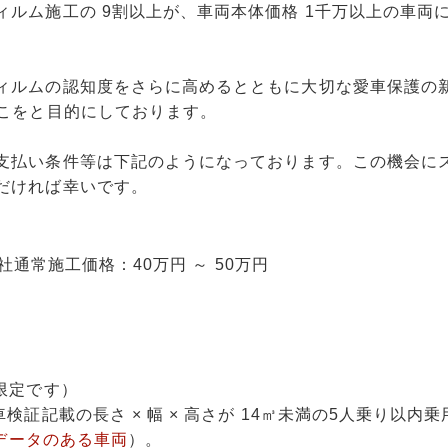
ルム施工の 9割以上が、車両本体価格 1千万以上の車両
ィルムの認知度をさらに高めるとともに大切な愛車保護の
るこをと目的にしております。
支払い条件等は下記のようになっております。この機会に
だければ幸いです。
社通常施工価格：40万円 ～ 50万円
限定です）
証記載の長さ × 幅 × 高さが 14㎥未満の5人乗り以内乗
 データのある車両
）。