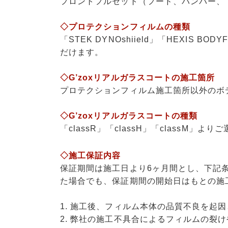
フロントフルセット（フード、バンパー、
◇プロテクションフィルムの種類
「
STEK DYNOshiield
」「
HEXIS BODY
だけます。
◇G’zoxリアルガラスコートの施工箇所
プロテクションフィルム施工箇所以外のボ
◇G’zoxリアルガラスコートの種類
「
classR
」「
classH
」「
classM
」よりご
◇施工保証内容
保証期間は施工日より6ヶ月間とし、下記
た場合でも、保証期間の開始日はもとの施
1. 施工後、フィルム本体の品質不良を起
2. 弊社の施工不具合によるフィルムの裂