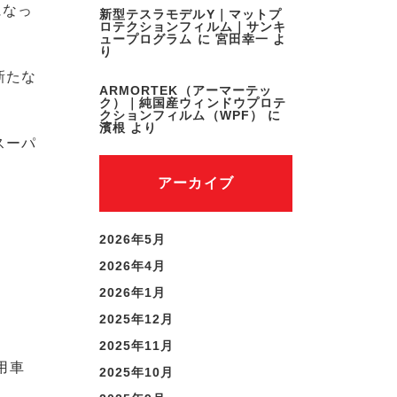
になっ
新型テスラモデルY｜マットプ
ロテクションフィルム｜サンキ
ュープログラム
に
宮田幸一
よ
り
新たな
ARMORTEK（アーマーテッ
ク）｜純国産ウィンドウプロテ
クションフィルム（WPF）
に
濱根
より
スーパ
アーカイブ
2026年5月
2026年4月
2026年1月
2025年12月
2025年11月
用車
2025年10月