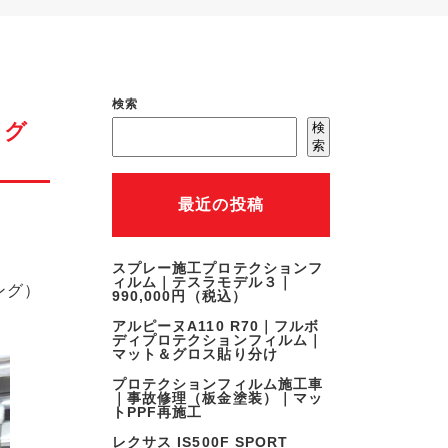
検索
ング
検
索
最近の投稿
スプレー施工プロテクションフ
ィルム｜テスラモデル３｜
ング）
990,000円（税込）
アルピーヌA110 R70｜フルボ
ディプロテクションフィルム｜
マット＆グロス貼り分け
プロテクションフィルム施工車
｜事故修理（板金塗装）｜マッ
トPPF再施工
レクサス IS500F SPORT