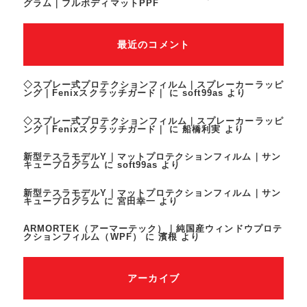
グラム｜フルボディマットPPF
最近のコメント
◇スプレー式プロテクションフィルム｜スプレーカーラッピ
ング｜Fenixスクラッチガード｜
に
soft99as
より
◇スプレー式プロテクションフィルム｜スプレーカーラッピ
ング｜Fenixスクラッチガード｜
に
船橋利実
より
新型テスラモデルY｜マットプロテクションフィルム｜サン
キュープログラム
に
soft99as
より
新型テスラモデルY｜マットプロテクションフィルム｜サン
キュープログラム
に
宮田幸一
より
ARMORTEK（アーマーテック）｜純国産ウィンドウプロテ
クションフィルム（WPF）
に
濱根
より
アーカイブ