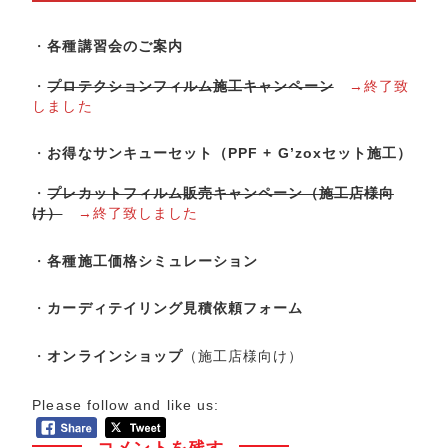
・
各種講習会のご案内
・
プロテクションフィルム施工キャンペーン
→終了致
しました
・
お得なサンキューセット（PPF + G’zoxセット施工）
・
プレカットフィルム販売キャンペーン（施工店様向
け）
→終了致しました
・
各種施工価格シミュレーション
・
カーディテイリング見積依頼フォーム
・
オンラインショップ
（施工店様向け）
Please follow and like us:
コメントを残す