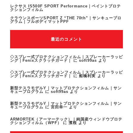
レクサス IS500F SPORT Performance｜ペイントプロテ
クションフィルム
クラウンスポーツSPORT Z “THE 70th”｜サンキュープロ
グラム｜フルボディマットPPF
最近のコメント
◇スプレー式プロテクションフィルム｜スプレーカーラッピ
ング｜Fenixスクラッチガード｜
に
soft99as
より
◇スプレー式プロテクションフィルム｜スプレーカーラッピ
ング｜Fenixスクラッチガード｜
に
船橋利実
より
新型テスラモデルY｜マットプロテクションフィルム｜サン
キュープログラム
に
soft99as
より
新型テスラモデルY｜マットプロテクションフィルム｜サン
キュープログラム
に
宮田幸一
より
ARMORTEK（アーマーテック）｜純国産ウィンドウプロテ
クションフィルム（WPF）
に
濱根
より