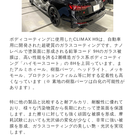
ボディコーティングに使用したCLIMAX H9は、自動車
用に開発された超硬質のガラスコーティングです。ナノ
レベルで塗装面に形成される鉛筆コード 9Hのガラス被
膜は、高い性能を誇る2層構造ガラス系ボディコーティ
ング「ハイモースコート」の 8Hを上回っています。ま
たアルミホィール、樹脂パーツ、ヘッドライト、メッキ
モール、プロテクションフィルム等に対する定着性も高
くなっています（※ 素地の樹脂パーツは白化の可能性が
あります）。
特に他の製品と比較すると耐アルカリ、耐酸性に優れて
おり、様々な汚染物質から長期にわたって塗装面を保護
します。また擦りに対しても強く頑固な被膜を形成。摩
耗試験においても光沢値の変化が少なく、非常に強い被
膜を形成、ガラスコーティングの美しい艶・光沢を実現
します。