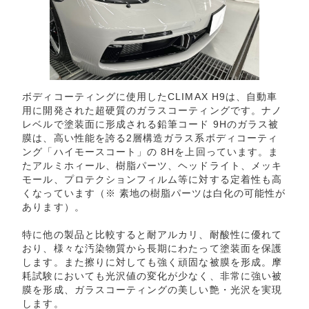
ボディコーティングに使用したCLIMAX H9は、自動車
用に開発された超硬質のガラスコーティングです。ナノ
レベルで塗装面に形成される鉛筆コード 9Hのガラス被
膜は、高い性能を誇る2層構造ガラス系ボディコーティ
ング「ハイモースコート」の 8Hを上回っています。ま
たアルミホィール、樹脂パーツ、ヘッドライト、メッキ
モール、プロテクションフィルム等に対する定着性も高
くなっています（※ 素地の樹脂パーツは白化の可能性が
あります）。
特に他の製品と比較すると耐アルカリ、耐酸性に優れて
おり、様々な汚染物質から長期にわたって塗装面を保護
します。また擦りに対しても強く頑固な被膜を形成。摩
耗試験においても光沢値の変化が少なく、非常に強い被
膜を形成、ガラスコーティングの美しい艶・光沢を実現
します。