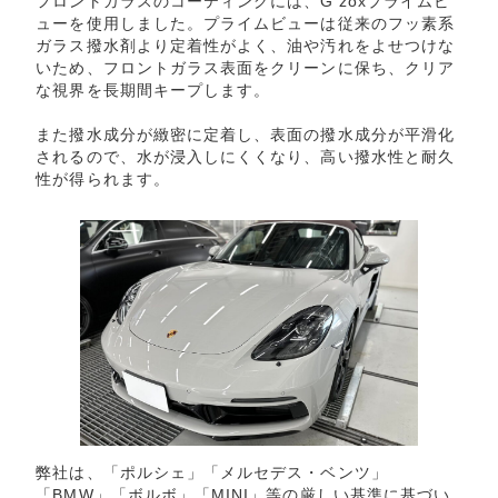
フロントガラスのコーティングには、G’zoxプライムビ
ューを使用しました。プライムビューは従来のフッ素系
ガラス撥水剤より定着性がよく、油や汚れをよせつけな
いため、フロントガラス表面をクリーンに保ち、クリア
な視界を長期間キープします。
また撥水成分が緻密に定着し、表面の撥水成分が平滑化
されるので、水が浸入しにくくなり、高い撥水性と耐久
性が得られます。
弊社は、「ポルシェ」「メルセデス・ベンツ」
「BMW」「ボルボ」「MINI」等の厳しい基準に基づい