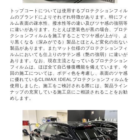
トップコートについては使用するプロテクションフィル
ムのブランドによりそれぞれ特徴があります。特にフィ
ルム表面の疎水性、撥水性等の違い及びツヤ感の強弱等
に違いがあります。たとえば塗装色が黒の場合、プロテ
クションフィルムを施工することでツヤ感が上がり、よ
り黒くなる（深みがでる）製品とほとんど変化の出ない
製品があります。またマット仕様のプロテクションフィ
ルムにおいても仕上りのサテン感（艶の強弱）に違いが
あります。なお、現在主流となっているプロテクション
フィルムは、ほぼ全て自己修復機能を備えています。今
回の施工については、ボディ色を考慮し、表面のツヤ感
に優れているCLIMAX IDEALプロテクションフィルムを
使用しました。施工をご検討される際には、製品ライン
ナップの充実している施工店にご相談されることをお勧
めします。